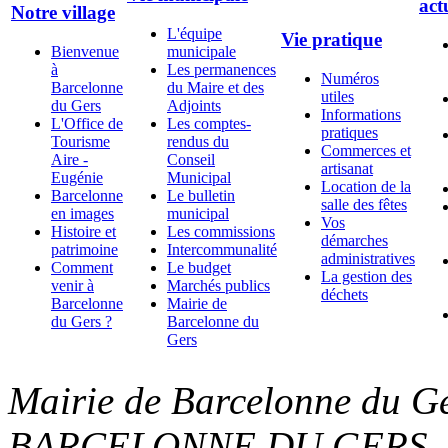
act
Notre village
L'équipe
Vie pratique
Bienvenue
municipale
à
Les permanences
Numéros
Barcelonne
du Maire et des
utiles
du Gers
Adjoints
Informations
L'Office de
Les comptes-
pratiques
Tourisme
rendus du
Commerces et
Aire -
Conseil
artisanat
Eugénie
Municipal
Location de la
Barcelonne
Le bulletin
salle des fêtes
en images
municipal
Vos
Histoire et
Les commissions
démarches
patrimoine
Intercommunalité
administratives
Comment
Le budget
La gestion des
venir à
Marchés publics
déchets
Barcelonne
Mairie de
du Gers ?
Barcelonne du
Gers
Mairie de Barcelonne du Ge
BARCELONNE DU GERS - Te