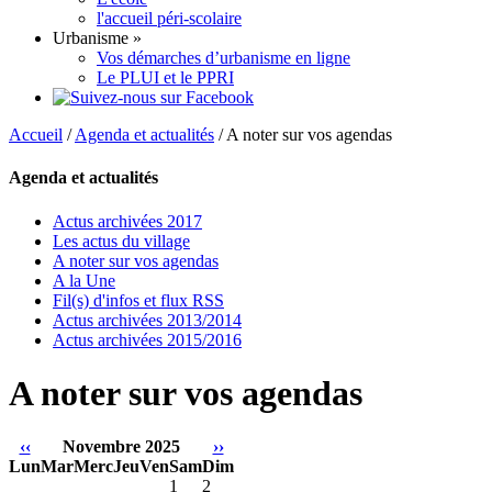
l'accueil péri-scolaire
Urbanisme
»
Vos démarches d’urbanisme en ligne
Le PLUI et le PPRI
Accueil
/
Agenda et actualités
/
A noter sur vos agendas
Agenda et actualités
Actus archivées 2017
Les actus du village
A noter sur vos agendas
A la Une
Fil(s) d'infos et flux RSS
Actus archivées 2013/2014
Actus archivées 2015/2016
A noter sur vos agendas
‹‹
Novembre 2025
››
Lun
Mar
Merc
Jeu
Ven
Sam
Dim
1
2