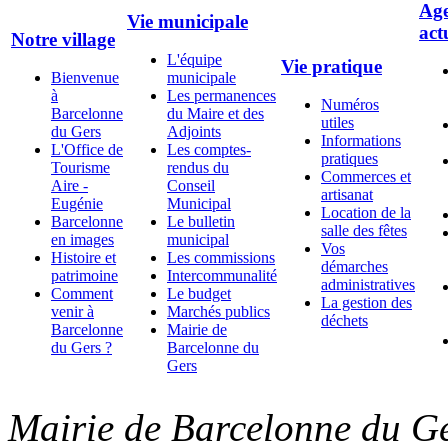
Age
Vie municipale
act
Notre village
L'équipe
Vie pratique
Bienvenue
municipale
à
Les permanences
Numéros
Barcelonne
du Maire et des
utiles
du Gers
Adjoints
Informations
L'Office de
Les comptes-
pratiques
Tourisme
rendus du
Commerces et
Aire -
Conseil
artisanat
Eugénie
Municipal
Location de la
Barcelonne
Le bulletin
salle des fêtes
en images
municipal
Vos
Histoire et
Les commissions
démarches
patrimoine
Intercommunalité
administratives
Comment
Le budget
La gestion des
venir à
Marchés publics
déchets
Barcelonne
Mairie de
du Gers ?
Barcelonne du
Gers
Mairie de Barcelonne du Ge