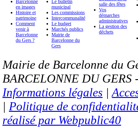
Barcelonne
Le bulletin
salle des fêtes
en images
municipal
Vos
Histoire et
Les commissions
démarches
patrimoine
Intercommunalité
administratives
Comment
Le budget
La gestion des
venir à
Marchés publics
déchets
Barcelonne
Mairie de
du Gers ?
Barcelonne du
Gers
Mairie de Barcelonne du Ge
BARCELONNE DU GERS - Te
Informations légales
|
Acces
|
Politique de confidentialit
réalisé par Webpublic40