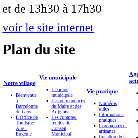
et de 13h30 à 17h30
voir le site internet
Plan du site
Age
Vie municipale
act
Notre village
L'équipe
Vie pratique
Bienvenue
municipale
à
Les permanences
Numéros
Barcelonne
du Maire et des
utiles
du Gers
Adjoints
Informations
L'Office de
Les comptes-
pratiques
Tourisme
rendus du
Commerces et
Aire -
Conseil
artisanat
Eugénie
Municipal
Location de la