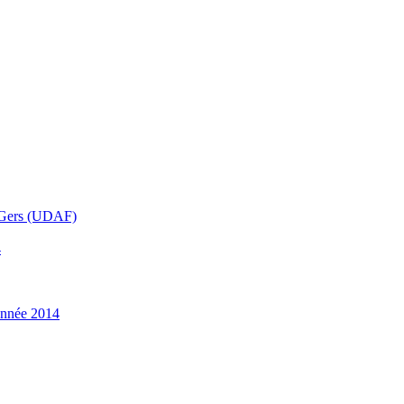
u Gers (UDAF)
4
année 2014