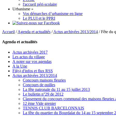
l'accueil péri-scolaire
Urbanisme
»
Vos démarches d’urbanisme en ligne
Le PLUI et le PPRI
Accueil
/
Agenda et actualités
/
Actus archivées 2013/2014
/
Fête du q
Agenda et actualités
Actus archivées 2017
Les actus du village
A noter sur vos agendas
A la Une
Fil(s) d'infos et flux RSS
Actus archivées 2013/2014
Concours maisons fleuries
Concours de quilles
La fête patronale du 11 au 15 juillet 2013
Le bulletin n°29 de 2012
Classement du concours communal des maisons fleuries
12 ème Vide grenier
TENNIS CLUB BARCELONNAIS
La fête du quartier du Bourdalat du 14 au 15 septembre 