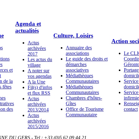
Agenda et
actualités
ue
Culture, Loisirs
Action soci
Actus
os
Annuaire des
archivées
associations
Le CLI
2017
tions
Le guide des droits et
Coordin
Les actus du
es
démarches
Géront
village
ces et
associatives
Portage
A noter sur
t
Médiathèques
domicil
vos agendas
n de la
Communautaires
Service
A la Une
s fêtes
Médiathèques
domicil
Fil(s) d'infos
Communautaires
Service
et flux RSS
hes
Chambres d'hôtes-
infirmi
Actus
tratives
Gîtes
Renseig
archivées
ion des
Office de Tourisme
contact
2013/2014
Communautaire
Actus
archivées
2015/2016
NNE DU GERS - Tel : +33 (0)5 62 09 44 21