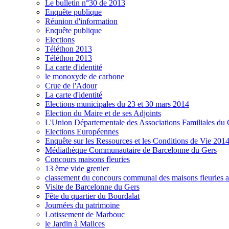
Le bulletin n°30 de 2013
Enquête publique
Réunion d'information
Enquête publique
Elections
Téléthon 2013
Téléthon 2013
La carte d'identité
le monoxyde de carbone
Crue de l'Adour
La carte d'identité
Elections municipales du 23 et 30 mars 2014
Election du Maire et de ses Adjoints
L'Union Départementale des Associations Familiales d
Elections Européennes
Enquête sur les Ressources et les Conditions de Vie 201
Médiathèque Communautaire de Barcelonne du Gers
Concours maisons fleuries
13 ème vide grenier
classement du concours communal des maisons fleuries 
Visite de Barcelonne du Gers
Fête du quartier du Bourdalat
Journées du patrimoine
Lotissement de Marbouc
le Jardin à Malices