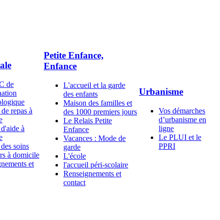
Petite Enfance,
ale
Enfance
C de
L'accueil et la garde
Urbanisme
ation
des enfants
ologique
Maison des familles et
 de repas à
Vos démarches
des 1000 premiers jours
e
d’urbanisme en
Le Relais Petite
 d'aide à
ligne
Enfance
e
Le PLUI et le
Vacances : Mode de
 des soins
PPRI
garde
ers à domicile
L'école
nements et
l'accueil péri-scolaire
Renseignements et
contact