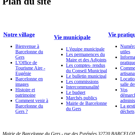
Plan du site
Notre village
Vie pratiq
Vie municipale
Bienvenue à
Numér
L'équipe municipale
Barcelonne du
utiles
Les permanences du
Gers
Informa
Maire et des Adjoints
L'Office de
pratiqu
Les comptes- rendus
Tourisme Aire -
Commer
du Conseil Municipal
Eugénie
artisana
Le bulletin municipal
Barcelonne en
Locatio
Les commissions
images
salle de
Intercommunalité
Histoire et
Vos
Le budget
patrimoine
démarc
Marchés publics
Comment venir à
adminis
Mairie de Barcelonne
Barcelonne du
La gest
du Gers
Gers ?
déchets
Mairie de Barcelonne du Gers - rue des Pyrénées 32720 BARCELO