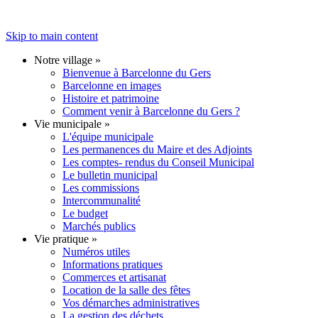
Skip to main content
Notre village
»
Bienvenue à Barcelonne du Gers
Barcelonne en images
Histoire et patrimoine
Comment venir à Barcelonne du Gers ?
Vie municipale
»
L'équipe municipale
Les permanences du Maire et des Adjoints
Les comptes- rendus du Conseil Municipal
Le bulletin municipal
Les commissions
Intercommunalité
Le budget
Marchés publics
Vie pratique
»
Numéros utiles
Informations pratiques
Commerces et artisanat
Location de la salle des fêtes
Vos démarches administratives
La gestion des déchets